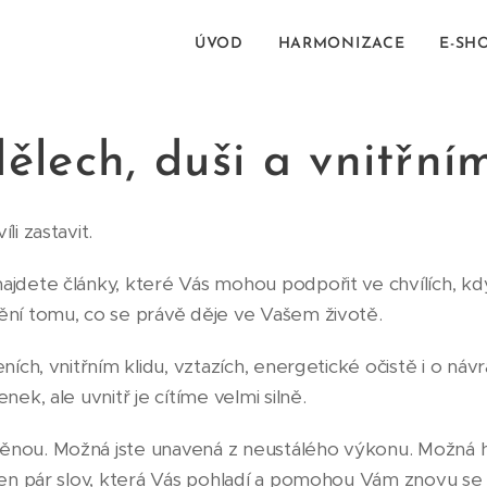
ÚVOD
HARMONIZACE
E-SH
ělech, duši a vnitřní
li zastavit.
jdete články, které Vás mohou podpořit ve chvílích, kdy
ění tomu, co se právě děje ve Vašem životě.
ních, vnitřním klidu, vztazích, energetické očistě i o ná
ek, ale uvnitř je cítíme velmi silně.
ěnou. Možná jste unavená z neustálého výkonu. Možná 
 jen pár slov, která Vás pohladí a pomohou Vám znovu s