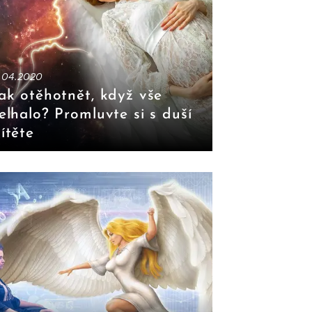
1.04.2020
ak otěhotnět, když vše
elhalo? Promluvte si s duší
ítěte