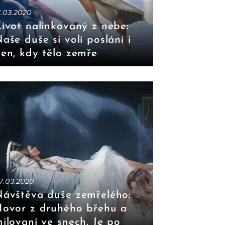
1.03.2020
ivot nalinkovaný z nebe:
aše duše si volí poslání i
en, kdy tělo zemře
7.03.2020
ávštěva duše zemřelého
:
ovor z druhého břehu a
ilovaní ve snech. Je po