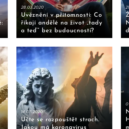
28.03.2020
2
Uvěznění v přítomnosti: Co
Ž
:
říkají andělé na život „tady
N
a teď“ bez budoucnosti?
d
0
N
14.03.2020
Učte se rozpouštět strach.
H
Jakou má koronavirus
m