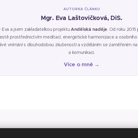
AUTORKA ČLÁNKU
Mgr. Eva Laštovičková, DiS.
e Eva a jsem zakladatelkou projektu
Andělská naděje
. Od roku 2015 
cestě prostřednictvím meditací, energetické harmonizace a osobního 
itlivé vnímání s dlouhodobou zkušeností a vzděláním se zaměřením na
a komunikaci.
Více o mně →
a vědomí, že nejsem lékařem, psychologem, fyzioterapeutem ani p