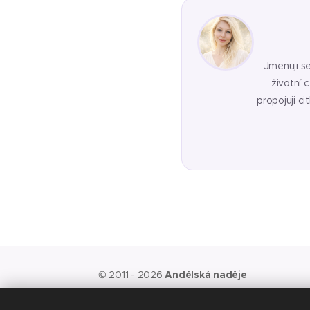
Jmenuji s
životní 
propojuji c
© 2011 - 2026
Andělská naděje
Vyloučení odpovědnosti:
Vezměte, prosím, n