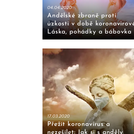
04.04.2020
Andělské zbraně proti
úzkosti v době koronavirové
Láska, pohádky a bábovka
17.03.2020
Přežít koronavirus a
nezešílet: Jak si s anděly