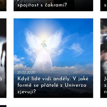
spojitost s čakrami?
s
21.02.2020
1
á
Když lidé vidí anděly. V jaké
J
formě se přátelé z Univerza
z
zjevují?
r