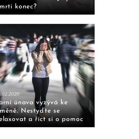
mrti konec?
5.02.2020
arní únava vyzývá ke
měně. Nestyďte se
elaxovat a říct si o pomoc