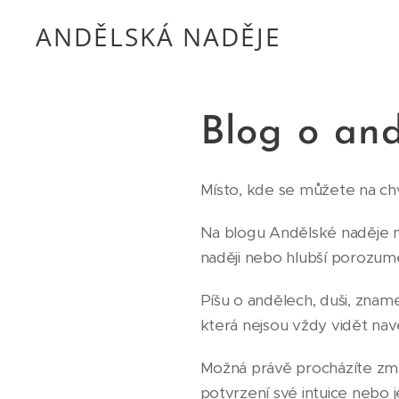
ANDĚLSKÁ NADĚJE
Blog o and
Místo, kde se můžete na chví
Na blogu Andělské naděje na
naději nebo hlubší porozum
Píšu o andělech, duši, zname
která nejsou vždy vidět naven
Možná právě procházíte zm
potvrzení své intuice nebo