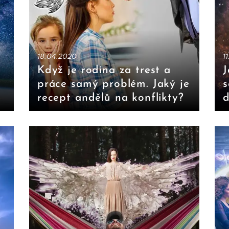
18.04.2020
1
Když je rodina za trest a
J
práce samý problém. Jaký je
s
recept andělů na konflikty?
d