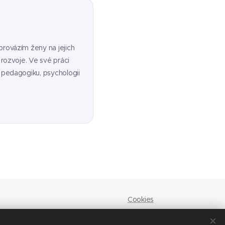
provázím ženy na jejich
rozvoje. Ve své práci
 pedagogiku, psychologii
Cookies
sychoterapeutem a neposkytuji