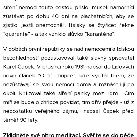
šíření nemoci touto cestou přišlo, museli námořníci
zůstávat po dobu 40 dní na plachetnicích, aby se
zjistilo, jestli onemocněli. Italsky se čtyřicet řekne
"quarante" - a tak vzniklo slůvko "karanténa".
V dobách první republiky se nad nemocemi a lidskou
bezohledností pozastavoval také slavný spisovatel
Karel Čapek. V prosinci roku 1931 napsal do Lidových
novin článek "O té chřipce", kde vyčítal lidem, že
nezůstávají se svou nemocí doma a roznášejí ji po
okolí. Kritizoval také šíření paniky mezi lidmi. "Čím
míň se bude o chřipce povídat, tím dřív přejde - už z
nedostatku veřejného zájmu," napsal Čapek před
téměř 90 lety.
Zklidněte své nitro meditací. Svěřte se do péče