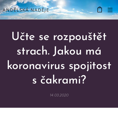
ANDĚLSKÁ NADĚJE
Učte se rozpouštět
strach. Jakou má
koronavirus spojitost
s čakrami?
14.03.2020