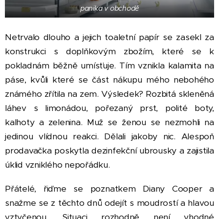
panika v obchodě
Netrvalo dlouho a jejich toaletní papír se zasekl za
konstrukci s doplňkovým zbožím, které se k
pokladnám běžně umísťuje. Tím vznikla kalamita na
páse, kvůli které se část nákupu mého nebohého
známého zřítila na zem. Výsledek? Rozbitá skleněná
láhev s limonádou, pořezaný prst, polité boty,
kalhoty a zelenina. Muž se ženou se nezmohli na
jedinou vlídnou reakci. Dělali jakoby nic. Alespoň
prodavačka poskytla dezinfekční ubrousky a zajistila
úklid vzniklého nepořádku.
Přátelé, řiďme se poznatkem Diany Cooper a
snažme se z těchto dnů odejít s moudrostí a hlavou
vztyčenou. Situaci rozhodně není vhodné