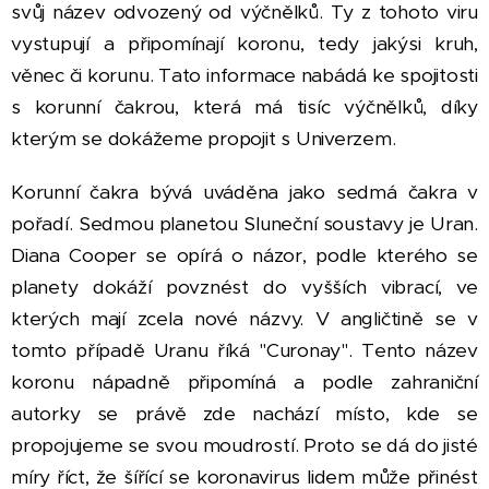
svůj název odvozený od výčnělků. Ty z tohoto viru
vystupují a připomínají koronu, tedy jakýsi kruh,
věnec či korunu. Tato informace nabádá ke spojitosti
s korunní čakrou, která má tisíc výčnělků, díky
kterým se dokážeme propojit s Univerzem.
Korunní čakra bývá uváděna jako sedmá čakra v
pořadí. Sedmou planetou Sluneční soustavy je Uran.
Diana Cooper se opírá o názor, podle kterého se
planety dokáží povznést do vyšších vibrací, ve
kterých mají zcela nové názvy. V angličtině se v
tomto případě Uranu říká "Curonay". Tento název
koronu nápadně připomíná a podle zahraniční
autorky se právě zde nachází místo, kde se
propojujeme se svou moudrostí. Proto se dá do jisté
míry říct, že šířící se koronavirus lidem může přinést