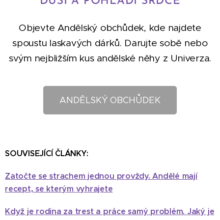
DUŠI A POHLADÍ SRDCE
Objevte Andělský obchůdek, kde najdete
spoustu laskavých dárků. Darujte sobě nebo
svým nejbližším kus andělské něhy z Univerza.
ANDĚLSKÝ OBCHŮDEK
SOUVISEJÍCÍ ČLÁNKY:
Zatočte se strachem jednou provždy. Andělé mají
recept, se kterým vyhrajete
Když je rodina za trest a práce samý problém. Jaký je