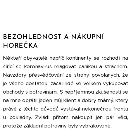
BEZOHLEDNOST A NÁKUPNÍ
HOREČKA
Někteří obyvatelé napříč kontinenty se rozhodli na
šířící se koronavirus reagovat panikou a strachem.
Navzdory přesvědčování ze strany povolaných, že
je všeho dostatek, začali lidé ve velkém vykupovat
obchody s potravinami. S nepříjemnou zkušeností se
na mne obrátil jeden můj klient a dobrý známý, který
právě z těchto důvodů vystával nekonečnou frontu
u pokladny. Zvládl přitom nakoupit jen pár věcí,
protože základní potraviny byly vybrakované.