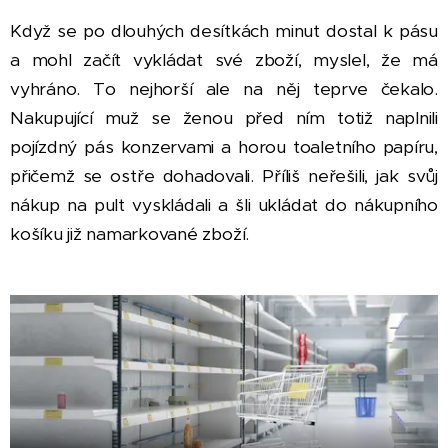
Když se po dlouhých desítkách minut dostal k pásu
a mohl začít vykládat své zboží, myslel, že má
vyhráno. To nejhorší ale na něj teprve čekalo.
Nakupující muž se ženou před ním totiž naplnili
pojízdný pás konzervami a horou toaletního papíru,
přičemž se ostře dohadovali. Příliš neřešili, jak svůj
nákup na pult vyskládali a šli ukládat do nákupního
košíku již namarkované zboží.