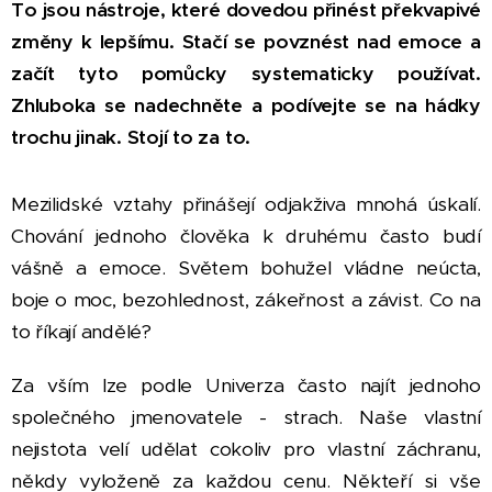
To jsou nástroje, které dovedou přinést překvapivé
změny k lepšímu. Stačí se povznést nad emoce a
začít tyto pomůcky systematicky používat.
Zhluboka se nadechněte a podívejte se na hádky
trochu jinak. Stojí to za to.
Mezilidské vztahy přinášejí odjakživa mnohá úskalí.
Chování jednoho člověka k druhému často budí
vášně a emoce. Světem bohužel vládne neúcta,
boje o moc, bezohlednost, zákeřnost a závist. Co na
to říkají andělé?
Za vším lze podle Univerza často najít jednoho
společného jmenovatele - strach. Naše vlastní
nejistota velí udělat cokoliv pro vlastní záchranu,
někdy vyloženě za každou cenu. Někteří si vše