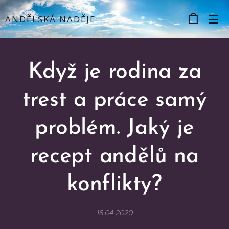
ANDĚLSKÁ NADĚJE
Když je rodina za
trest a práce samý
problém. Jaký je
recept andělů na
konflikty?
18.04.2020