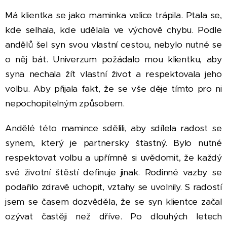
Má klientka se jako maminka velice trápila. Ptala se,
kde selhala, kde udělala ve výchově chybu. Podle
andělů šel syn svou vlastní cestou, nebylo nutné se
o něj bát. Univerzum požádalo mou klientku, aby
syna nechala žít vlastní život a respektovala jeho
volbu. Aby přijala fakt, že se vše děje tímto pro ni
nepochopitelným způsobem.
Andělé této mamince sdělili, aby sdílela radost se
synem, který je partnersky šťastný. Bylo nutné
respektovat volbu a upřímně si uvědomit, že každý
své životní štěstí definuje jinak. Rodinné vazby se
podařilo zdravě uchopit, vztahy se uvolnily. S radostí
jsem se časem dozvěděla, že se syn klientce začal
ozývat častěji než dříve. Po dlouhých letech