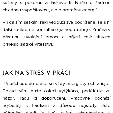
sdíleny s pokorou a laskavostí. Nešlo o žádnou
chladnou vypočítavost, ale o proměnu energií.
Při dalším setkání řekl vedoucí své podřízené, že s ní
další soukromé konzultace již nepotřebuje. Změna v
přístupu, uvolnění emocí a přijetí celé situace
přineslo sladké vítězství.
JAK NA STRES V PRÁCI
Při příchodu do práce se vždy energicky ochraňujte.
Pokud vám bude cokoli vytýkáno, poděkujte za
názor, radu či doporučení. Pracovně dochází
nejčastěji k hádkám z důvodu nejistoty. Jste
výjimeční, okolí se kvůli vašim schopnostem a