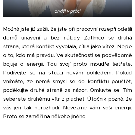
anděl v práci
Možná jste již zažili, že jste při pracovní rozepři odešli
domů unavení a bez nálady. Zatímco se druhá
strana, která konflikt vyvolala, cítila jako vítěz. Nejde
o to, kdo má pravdu. Ve skutečnosti se podvědomě
bojuje o energii. Tou svojí proto moudře šetřete.
Podívejte se na situaci novým pohledem. Pokud
vnímáte, že nemá smysl se do konfliktu pouštět,
poděkujte druhé straně za názor. Omluvte se. Tím
seberete druhému vítr z plachet. Útočník pozná, že
vás jen tak nerozhodí. Nevezme vám vaši energii.
Proto se zaměří na někoho jiného.