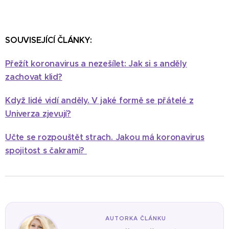
SOUVISEJÍCÍ ČLÁNKY:
Přežít koronavirus a nezešílet: Jak si s anděly
zachovat klid?
Když lidé vidí anděly. V jaké formě se přátelé z
Univerza zjevují?
Učte se rozpouštět strach. Jakou má koronavirus
spojitost s čakrami?
AUTORKA ČLÁNKU