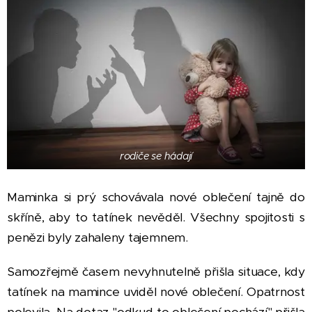
rodiče se hádají
Maminka si prý schovávala nové oblečení tajně do
skříně, aby to tatínek nevěděl. Všechny spojitosti s
penězi byly zahaleny tajemnem.
Samozřejmě časem nevyhnutelně přišla situace, kdy
tatínek na mamince uviděl nové oblečení. Opatrnost
polevila. Na dotaz "odkud to oblečení pochází" přišla