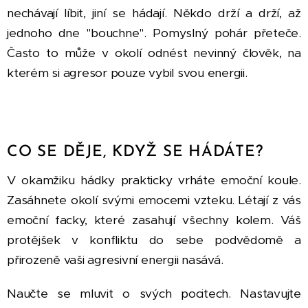
nechávají líbit, jiní se hádají. Někdo drží a drží, až
jednoho dne "bouchne". Pomyslný pohár přeteče.
Často to může v okolí odnést nevinný člověk, na
kterém si agresor pouze vybil svou energii.
CO SE DĚJE, KDYŽ SE HÁDÁTE?
V okamžiku hádky prakticky vrháte emoční koule.
Zasáhnete okolí svými emocemi vzteku. Létají z vás
emoční facky, které zasahují všechny kolem. Váš
protějšek v konfliktu do sebe podvědomě a
přirozeně vaši agresivní energii nasává.
Naučte se mluvit o svých pocitech. Nastavujte