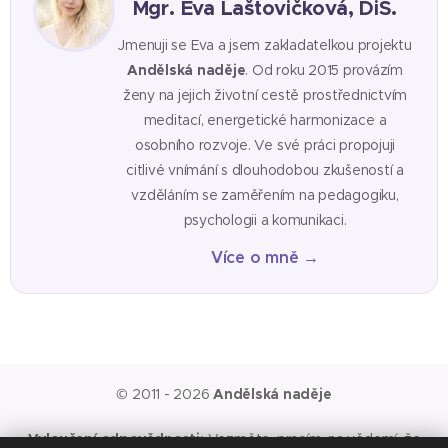
Mgr. Eva Laštovičková, DiS.
Jmenuji se Eva a jsem zakladatelkou projektu
Andělská naděje
. Od roku 2015 provázím
ženy na jejich životní cestě prostřednictvím
meditací, energetické harmonizace a
osobního rozvoje. Ve své práci propojuji
citlivé vnímání s dlouhodobou zkušeností a
vzděláním se zaměřením na pedagogiku,
psychologii a komunikaci.
Více o mně →
© 2011 - 2026
Andělská naděje
Vyloučení odpovědnosti:
Vezměte, prosím, na vědomí, že