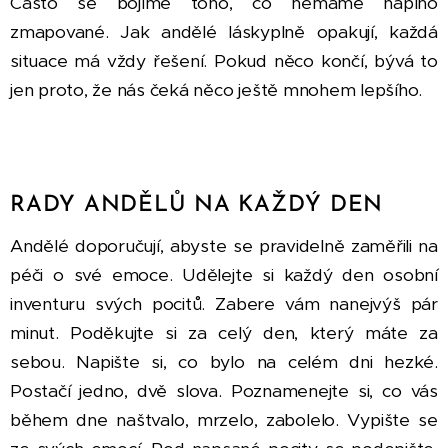
Často se bojíme toho, co nemáme naplno
zmapované. Jak andělé láskyplně opakují, každá
situace má vždy řešení. Pokud něco končí, bývá to
jen proto, že nás čeká něco ještě mnohem lepšího.
RADY ANDĚLŮ NA KAŽDÝ DEN
Andělé doporučují, abyste se pravidelně zaměřili na
péči o své emoce. Udělejte si každý den osobní
inventuru svých pocitů. Zabere vám nanejvýš pár
minut. Poděkujte si za celý den, který máte za
sebou. Napište si, co bylo na celém dni hezké.
Postačí jedno, dvě slova. Poznamenejte si, co vás
během dne naštvalo, mrzelo, zabolelo. Vypište se