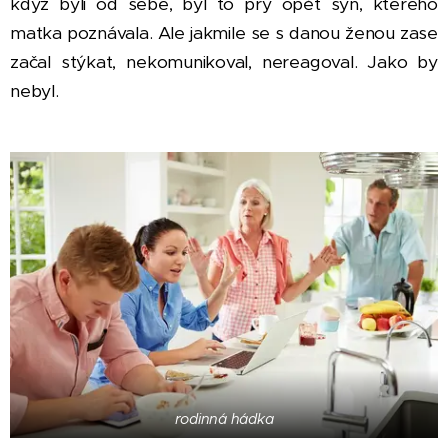
když byli od sebe, byl to prý opět syn, kterého
matka poznávala. Ale jakmile se s danou ženou zase
začal stýkat, nekomunikoval, nereagoval. Jako by
nebyl.
rodinná hádka