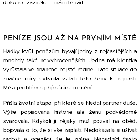
dokonce zaznělo - "mám tě rád".
PENÍZE JSOU AŽ NA PRVNÍM MÍSTĚ
Hádky kvůli penězům bývají jedny z nejčastějších a
mnohdy také nejvyhrocenějších. Jedna má klientka
vyrůstala ve finančně nejisté rodině. Tato situace do
značné míry ovlivnila vztah této ženy k hojnosti.
Měla problém s přijímáním ocenění.
Přišla životní etapa, při které se hledal partner duše.
Výše popisovaná historie ale ženu podvědomě
svazovala. Kdykoli ji nějaký muž pozval na oběd,
bojovala o to, že si vše zaplatí. Nedokázala si užívat
radost a ocenění, že je zvána. Nápadníci často