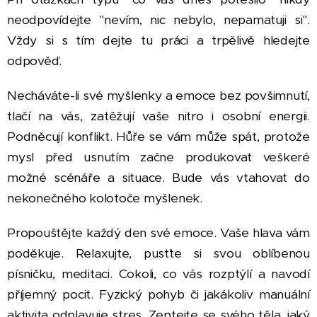
neodpovídejte "nevím, nic nebylo, nepamatuji si".
Vždy si s tím dejte tu práci a trpělivě hledejte
odpověď.
Necháváte-li své myšlenky a emoce bez povšimnutí,
tlačí na vás, zatěžují vaše nitro i osobní energii.
Podněcují konflikt. Hůře se vám může spát, protože
mysl před usnutím začne produkovat veškeré
možné scénáře a situace. Bude vás vtahovat do
nekonečného kolotoče myšlenek.
Propouštějte každý den své emoce. Vaše hlava vám
poděkuje. Relaxujte, pusťte si svou oblíbenou
písničku, meditaci. Cokoli, co vás rozptýlí a navodí
příjemný pocit. Fyzický pohyb či jakákoliv manuální
aktivita odplavuje stres. Zeptejte se svého těla, jaký