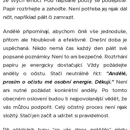
ze svých emocí. Pod napsané pocity se podepište.
Papír roztrhejte a zahoďte. Není potřeba jej nijak dál
ničit, například pálit či zamrazit.
Andělé připomínají, abychom činili vše jednoduše,
přitom ale hloubkově a efektivně. Dnešní doba je
uspěchaná. Nikdo nemá čas každý den pálit své
popsané poznámky. Není to ani bezpečné. Roztrhání
papíru je energicky dostačující. Vždy požádejte
anděly o očistu. Stačí neutrálně říct:
"Andělé,
prosím o očistu mé osobní energie. Děkuji."
Není
ani nutné požádat konkrétní anděly. Po tomto
obecném oslovení budou ti nejpovolanější vědět, že
vás můžou podpořit. Celý očistný proces není nijak
složitý. Stačí jen začít a udržet si pravidelnost.
Při otázkách typu "co vás dnes potěšilo" nikdy