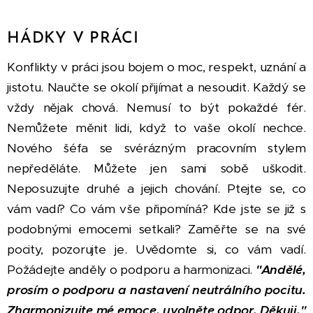
HÁDKY V PRÁCI
Konflikty v práci jsou bojem o moc, respekt, uznání a
jistotu. Naučte se okolí přijímat a nesoudit. Každý se
vždy nějak chová. Nemusí to být pokaždé fér.
Nemůžete měnit lidi, když to vaše okolí nechce.
Nového šéfa se svérázným pracovním stylem
nepředěláte. Můžete jen sami sobě uškodit.
Neposuzujte druhé a jejich chování. Ptejte se, co
vám vadí? Co vám vše připomíná? Kde jste se již s
podobnými emocemi setkali? Zaměřte se na své
pocity, pozorujte je. Uvědomte si, co vám vadí.
Požádejte anděly o podporu a harmonizaci.
"Andělé,
prosím o podporu a nastavení neutrálního pocitu.
Zharmonizujte mé emoce, uvolněte odpor. Děkuji."