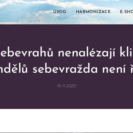
ÚVOD
HARMONIZACE
E-SH
ebevrahů nenalézají kli
ndělů sebevražda není 
16.11.2020