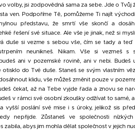
vo volby, jsi zodpovědná sama za sebe. Jde o Tvůj ž
 cesta ven. Podpoříme Tě, pomůžeme Ti najít východ
mylnou představu, že smrtí vše skončí a dosáh
hké řešení své situace. Ale vše je jinak, než si mysl
vá duše si vezme s sebou vše, čím se tady a teď
rpením neunikneš. Nikam. Vše si vezmeš s 
budeš ani v pozemské rovině, ani v nebi. Budeš
e otisklo do Tvé duše. Staneš se svým vlastním 
dosáhnout klidu, vše můžeš změnit pouze v pozem
Budeš čekat, až na Tebe vyjde řada a znovu se n
budeš v rámci své osobní zkoušky odžívat to samé, 
a vyšší poslání své mise i s úroky, jelikož sis pře
edy nepřijde. Zůstaneš ve společnosti nízkých 
s zabila, abys jim mohla dělat společnost v jejich n