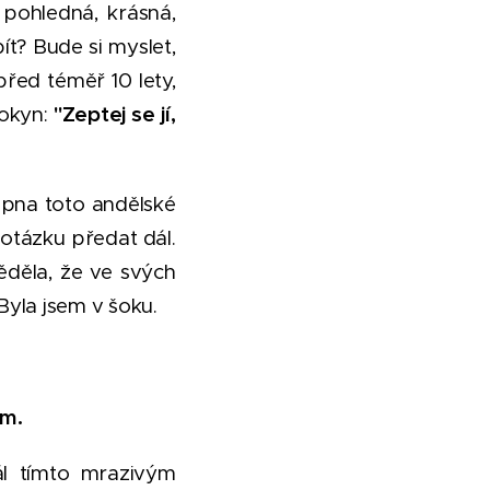
 pohledná, krásná,
ít? Bude si myslet,
před téměř 10 lety,
pokyn:
"Zeptej se jí,
hopna toto andělské
 otázku předat dál.
ěděla, že ve svých
Byla jsem v šoku.
em.
ál tímto mrazivým