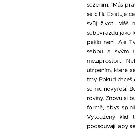
sezením: "Máš prá
se cítíš. Existuje
svůj život. Máš 
sebevraždu jako le
peklo není. Ale T
sebou a svým ut
meziprostoru. Ne
utrpením, které s
tmy. Pokud chceš 
se nic nevyřeší. 
roviny. Znovu si 
formě, abys splnil
Vytoužený klid t
podsouvají, aby se