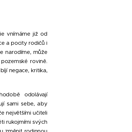
ie vnímáme již od
 a pocity rodičů i
 se narodíme, může
 pozemské rovině.
jí negace, kritika,
uhodobě odolávají
ují sami sebe, aby
 největšími učiteli
ěti rukojmími svých
ou změnit rodinnou