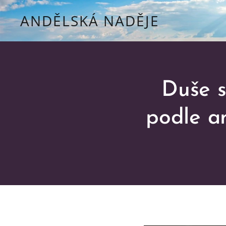
ANDĚLSKÁ NADĚJE
Duše s
podle a