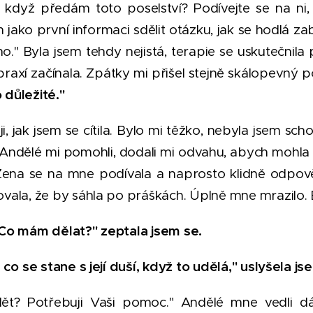
když předám toto poselství? Podívejte se na ni,
jako první informaci sdělit otázku, jak se hodlá zab
." Byla jsem tehdy nejistá, terapie se uskutečnila 
raxí začínala. Zpátky mi přišel stejně skálopevný 
o důležité."
, jak jsem se cítila. Bylo mi těžko, nebyla jsem sc
. Andělé mi pomohli, dodali mi odvahu, abych mohla
Žena se na mne podívala a naprosto klidně odpov
vala, že by sáhla po práškách. Úplně mne mrazilo. 
Co mám dělat?" zeptala jsem se.
 co se stane s její duší, když to udělá," uslyšela js
t? Potřebuji Vaši pomoc." Andělé mne vedli d