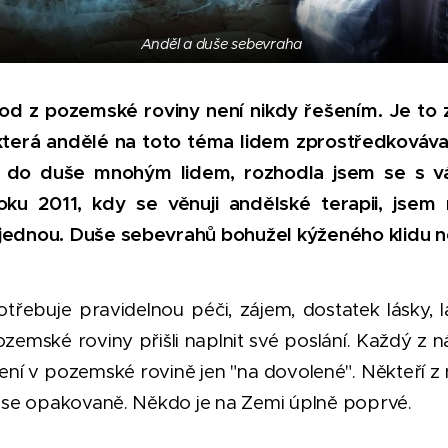
Anděl a duše sebevraha
d z pozemské roviny není nikdy řešením. Je to 
která andělé na toto téma lidem zprostředkovávají
í do duše mnohým lidem, rozhodla jsem se s vá
oku 2011, kdy se věnuji andělské terapii, jse
ejednou. Duše sebevrahů bohužel kýženého klidu n
třebuje pravidelnou péči, zájem, dostatek lásky, l
ozemské roviny přišli naplnit své poslání. Každý z 
není v pozemské rovině jen "na dovolené". Někteří z
jí se opakovaně. Někdo je na Zemi úplně poprvé.