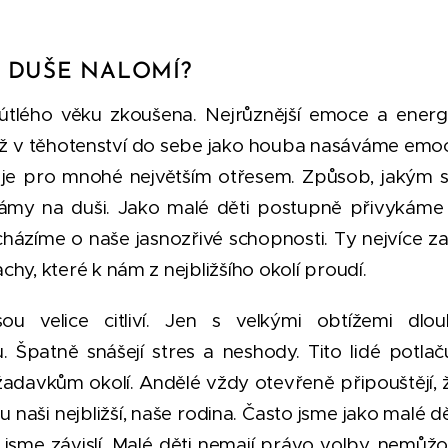
E DUŠE NALOMÍ?
útlého věku zkoušena. Nejrůznější emoce a energ
ž v těhotenství do sebe jako houba nasáváme emoce
od je pro mnohé největším otřesem. Způsob, jakým
rámy na duši. Jako malé děti postupně přivykáme
cházíme o naše jasnozřivé schopnosti. Ty nejvíce zabí
chy, které k nám z nejbližšího okolí proudí.
ou velice citliví. Jen s velkými obtížemi dlo
. Špatně snášejí stres a neshody. Tito lidé potlač
davkům okolí. Andělé vždy otevřeně připouštějí, že
u naši nejbližší, naše rodina. Často jsme jako malé d
h jsme závislí. Malé děti nemají právo volby, nemůž