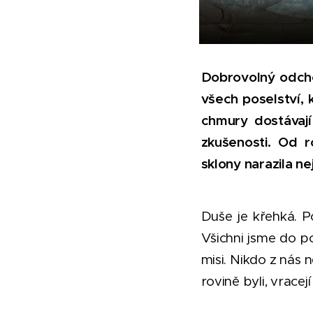
Dobrovolný odcho
všech poselství, 
chmury dostávaj
zkušenosti. Od r
sklony narazila n
Duše je křehká. Po
Všichni jsme do p
misi. Nikdo z nás 
rovině byli, vrace