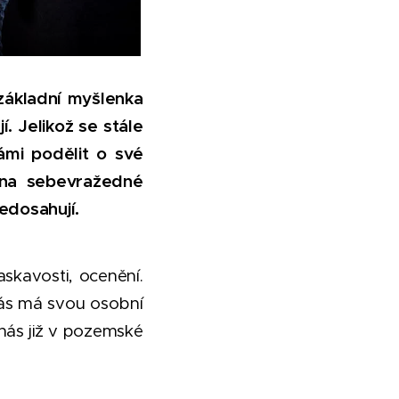
základní myšlenka
. Jelikož se stále
mi podělit o své
m na sebevražedné
edosahují.
askavosti, ocenění.
nás má svou osobní
 nás již v pozemské