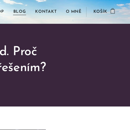
OP
BLOG
KONTAKT
O MNĚ
KOŠÍK
d. Proč
řešením?