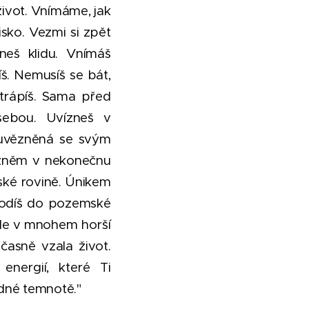
ivot. Vnímáme, jak
isko. Vezmi si zpět
neš klidu. Vnímáš
íš. Nemusíš se bát,
 trápíš. Sama před
sebou. Uvízneš v
 uvězněná se svým
vězněm v nekonečnu
ské rovině. Únikem
arodíš do pozemské
ale v mnohem horší
dčasně vzala život.
energií, které Ti
udné temnotě."