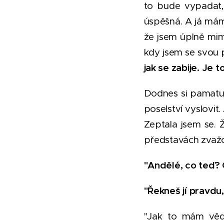
to bude vypadat, 
úspěšná. A já mám 
že jsem úplně mimo
kdy jsem se svou p
jak se zabije. Je t
Dodnes si pamatuji
poselství vyslovit
Zeptala jsem se. 
představách zvažo
"Andělé, co teď? 
"Řekneš jí pravdu,
"Jak to mám vědě