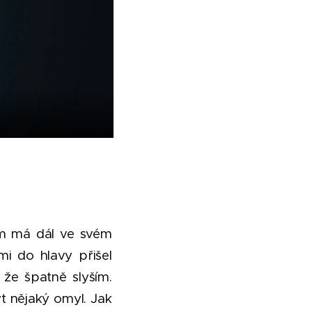
kam má dál ve svém
i do hlavy přišel
 že špatně slyším.
t nějaký omyl. Jak