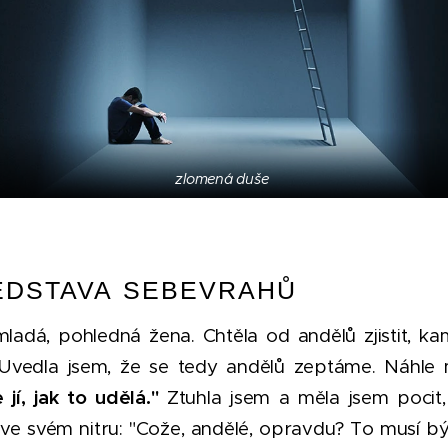
zlomená duše
EDSTAVA SEBEVRAHŮ
 mladá, pohledná žena. Chtěla od andělů zjistit, 
 Uvedla jsem, že se tedy andělů zeptáme. Náhle m
 jí, jak to udělá."
Ztuhla jsem a měla jsem pocit,
e svém nitru: "Cože, andělé, opravdu? To musí bý