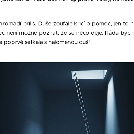
omadí příliš. Duše zoufale křičí o pomoc, jen to n
c není možné poznat, že se něco děje. Ráda bych s
e poprvé setkala s nalomenou duší.