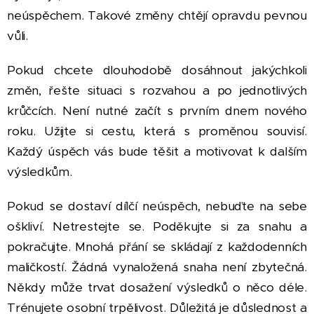
neúspěchem. Takové změny chtějí opravdu pevnou
vůli.
Pokud chcete dlouhodobě dosáhnout jakýchkoli
změn, řešte situaci s rozvahou a po jednotlivých
krůčcích. Není nutné začít s prvním dnem nového
roku. Užijte si cestu, která s proměnou souvisí.
Každý úspěch vás bude těšit a motivovat k dalším
výsledkům.
Pokud se dostaví dílčí neúspěch, nebuďte na sebe
oškliví. Netrestejte se. Poděkujte si za snahu a
pokračujte. Mnohá přání se skládají z každodenních
maličkostí. Žádná vynaložená snaha není zbytečná.
Někdy může trvat dosažení výsledků o něco déle.
Trénujete osobní trpělivost. Důležitá je důslednost a