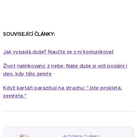
SOUVISEJÍCÍ ČLÁNKY:
Jak vypadá duše? Naučte se s ní komunikovat
Život nalinkovaný z nebe: Naše duše si volí poslání i
den, kdy tělo zemře
Když kartáři parazitují na strachu: "Jste prokletá,
zemřete."
AUTORKA ČLÁNKU