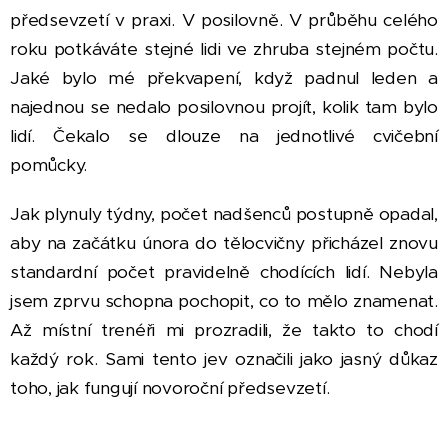
předsevzetí v praxi. V posilovně. V průběhu celého
roku potkáváte stejné lidi ve zhruba stejném počtu.
Jaké bylo mé překvapení, když padnul leden a
najednou se nedalo posilovnou projít, kolik tam bylo
lidí. Čekalo se dlouze na jednotlivé cvičební
pomůcky.
Jak plynuly týdny, počet nadšenců postupně opadal,
aby na začátku února do tělocvičny přicházel znovu
standardní počet pravidelně chodících lidí. Nebyla
jsem zprvu schopna pochopit, co to mělo znamenat.
Až místní trenéři mi prozradili, že takto to chodí
každý rok. Sami tento jev označili jako jasný důkaz
toho, jak fungují novoroční předsevzetí.