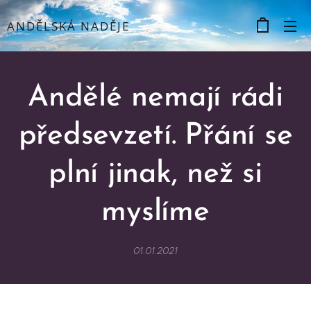
ANDĚLSKÁ NADĚJE
Andělé nemají rádi
předsevzetí.
Přání se
plní jinak, než si
myslíme
01.01.2021