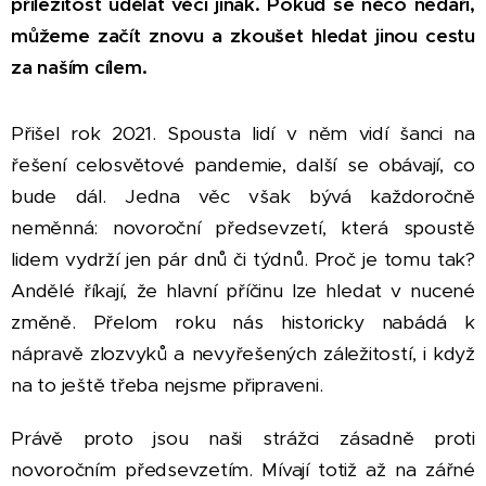
příležitost udělat věci jinak. Pokud se něco nedaří,
můžeme začít znovu a zkoušet hledat jinou cestu
za naším cílem.
Přišel rok 2021. Spousta lidí v něm vidí šanci na
řešení celosvětové pandemie, další se obávají, co
bude dál. Jedna věc však bývá každoročně
neměnná: novoroční předsevzetí, která spoustě
lidem vydrží jen pár dnů či týdnů. Proč je tomu tak?
Andělé říkají, že hlavní příčinu lze hledat v nucené
změně. Přelom roku nás historicky nabádá k
nápravě zlozvyků a nevyřešených záležitostí, i když
na to ještě třeba nejsme připraveni.
Právě proto jsou naši strážci zásadně proti
novoročním předsevzetím. Mívají totiž až na zářné