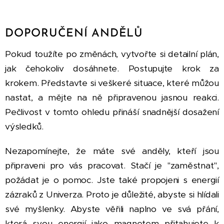
DOPORUČENÍ ANDĚLŮ
Pokud toužíte po změnách, vytvořte si detailní plán,
jak čehokoliv dosáhnete. Postupujte krok za
krokem. Představte si veškeré situace, které můžou
nastat, a mějte na ně připravenou jasnou reakci.
Pečlivost v tomto ohledu přináší snadnější dosažení
výsledků.
Nezapomínejte, že máte své anděly, kteří jsou
připraveni pro vás pracovat. Stačí je "zaměstnat",
požádat je o pomoc. Jste také propojeni s energií
zázraků z Univerza. Proto je důležité, abyste si hlídali
své myšlenky. Abyste věřili naplno ve svá přání,
která svou energií jako magnetem přitahujete k