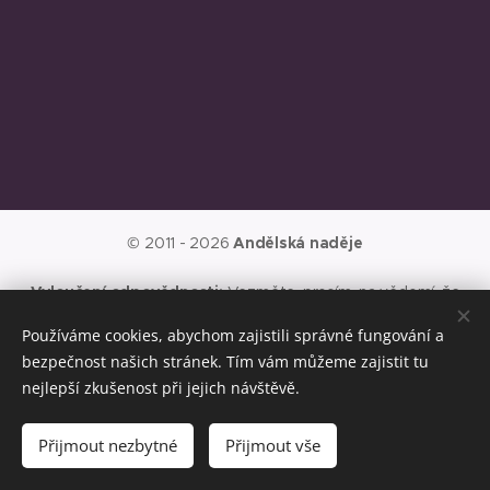
© 2011 - 2026
Andělská naděje
Vyloučení odpovědnosti:
Vezměte, prosím, na vědomí, že
nejsem lékařem, psychologem, fyzioterapeutem ani
Používáme cookies, abychom zajistili správné fungování a
psychoterapeutem a neposkytuji lékařské či jiné zdravotní služby,
bezpečnost našich stránek. Tím vám můžeme zajistit tu
ani psychologickou péči. V případě jakýchkoli obtíží se vždy
poraďte se svým lékařem, fyzioterapeutem, psychoterapeutem
nejlepší zkušenost při jejich návštěvě.
či psychologem.
Přijmout nezbytné
Přijmout vše
Cookies