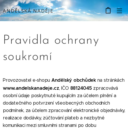
ANDĚLSKÁ NADĚJE
Pravidla ochrany
soukromí
Andělský obchůdek
Provozovatel e-shopu
na stránkách
www.andelskanadeje.cz
88124045
, IČO
zpracovává
osobní údaje poskytnuté kupujícím za účelem plnění a
dodatečného potvrzení všeobecných obchodních
podmínek, za účelem zpracování elektronické objednávky,
realizace dodávky, zúčtování plateb a nezbytné
komunikaci mezi smluvními stranami po dobu